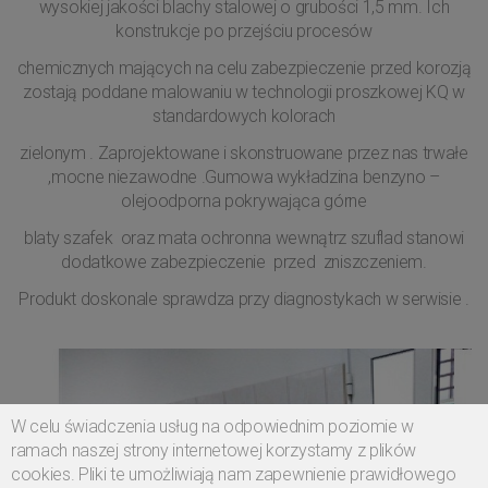
wysokiej jakości blachy stalowej o grubości 1,5 mm. Ich
konstrukcje po przejściu procesów
chemicznych mających na celu zabezpieczenie przed korozją
zostają poddane malowaniu w technologii proszkowej KQ w
standardowych kolorach
zielonym . Zaprojektowane i skonstruowane przez nas trwałe
,mocne niezawodne .Gumowa wykładzina benzyno –
olejoodporna pokrywająca górne
blaty szafek oraz mata ochronna wewnątrz szuflad stanowi
dodatkowe zabezpieczenie przed zniszczeniem.
Produkt doskonale sprawdza przy diagnostykach w serwisie .
W celu świadczenia usług na odpowiednim poziomie w
ramach naszej strony internetowej korzystamy z plików
cookies. Pliki te umożliwiają nam zapewnienie prawidłowego