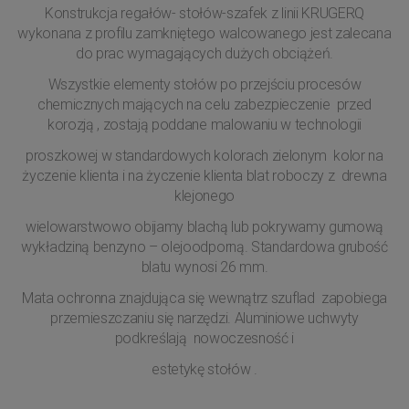
Konstrukcja regałów- stołów-szafek z linii KRUGERQ
wykonana z profilu zamkniętego walcowanego jest zalecana
do prac wymagających dużych obciążeń.
Wszystkie elementy stołów po przejściu procesów
chemicznych mających na celu zabezpieczenie przed
korozją , zostają poddane malowaniu w technologii
proszkowej w standardowych kolorach zielonym kolor na
życzenie klienta i na życzenie klienta blat roboczy z drewna
klejonego
wielowarstwowo obijamy blachą lub pokrywamy gumową
wykładziną benzyno – olejoodporną. Standardowa grubość
blatu wynosi 26 mm.
Mata ochronna znajdująca się wewnątrz szuflad zapobiega
przemieszczaniu się narzędzi. Aluminiowe uchwyty
podkreślają nowoczesność i
estetykę stołów .