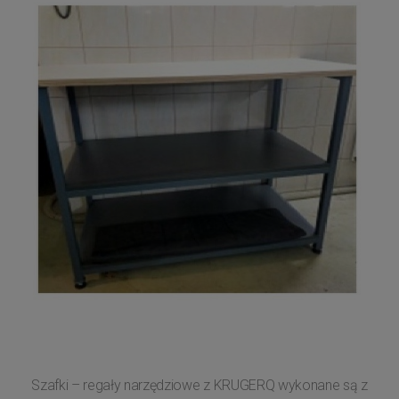
Szafki – regały narzędziowe z KRUGERQ wykonane są z